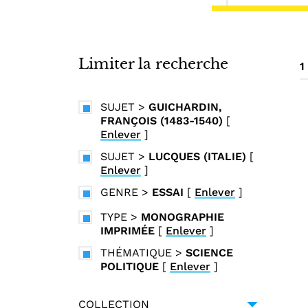
i
n
c
i
Limiter la recherche
1
p
a
SUJET
>
GUICHARDIN,
l
FRANÇOIS (1483-1540)
[
Enlever
]
SUJET
>
LUCQUES (ITALIE)
[
Enlever
]
GENRE
>
ESSAI
[
Enlever
]
TYPE
>
MONOGRAPHIE
IMPRIMÉE
[
Enlever
]
THÉMATIQUE
>
SCIENCE
POLITIQUE
[
Enlever
]
COLLECTION