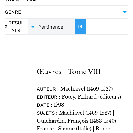
MACHIAVEL (1469-1527)
2
MONOGRAPHIE IMPRIMÉE
2
SCIENCE POLITIQUE
2
GENRE
ALLEMAGNE
1
ESSAI
2
RESUL
FLORENCE (ITALIE)
1
2
TRI
TATS
TRADUCTIONS
2
FLORENCE (ITALIE) -- POLITIQUE ET
GOUVERNEMENT -- 1421-1737
1
LUCQUES (ITALIE)
1
MODÈNE (ITALIE)
1
Œuvres - Tome VIII
RAPHAËL GIROLAMI
1
ROME (ITALIE)
1
Machiavel (1469-1527)
AUTEUR :
SIENNE (ITALIE)
1
Potey, Pichard (éditeurs)
EDITEUR :
1798
VALDICHIANA (ITALIE)
DATE :
1
Machiavel (1469-1527) |
SUJETS :
Guichardin, François (1483-1540) |
France | Sienne (Italie) | Rome