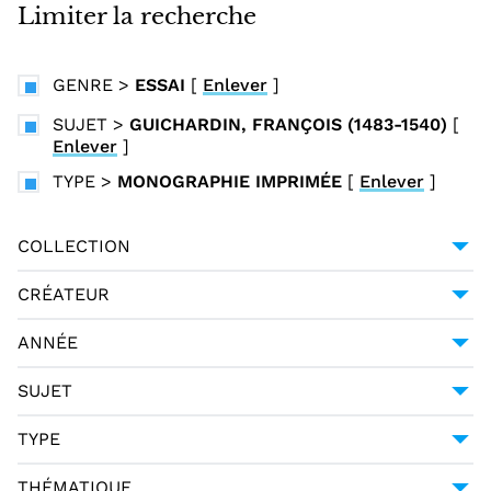
i
Limiter la recherche
n
c
GENRE
>
ESSAI
[
Enlever
]
i
p
SUJET
>
GUICHARDIN, FRANÇOIS (1483-1540)
[
Enlever
]
a
l
TYPE
>
MONOGRAPHIE IMPRIMÉE
[
Enlever
]
COLLECTION
COLLECTION ITALIENNE FONTE GAIA
2
CRÉATEUR
MACHIAVEL (1469-1527)
2
ANNÉE
1798
2
SUJET
FRANCE
2
TYPE
GUICHARDIN, FRANÇOIS (1483-1540)
2
DCTYPE:TEXT
2
THÉMATIQUE