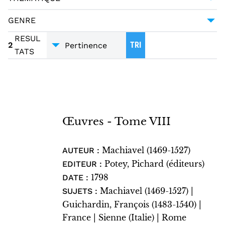
MACHIAVEL (1469-1527)
2
MONOGRAPHIE IMPRIMÉE
2
SCIENCE POLITIQUE
2
GENRE
ALLEMAGNE
1
ESSAI
2
RESUL
FLORENCE (ITALIE)
1
2
TRI
TATS
TRADUCTIONS
2
FLORENCE (ITALIE) -- POLITIQUE ET
GOUVERNEMENT -- 1421-1737
1
LUCQUES (ITALIE)
1
MODÈNE (ITALIE)
1
Œuvres - Tome VIII
RAPHAËL GIROLAMI
1
ROME (ITALIE)
1
Machiavel (1469-1527)
AUTEUR :
SIENNE (ITALIE)
1
Potey, Pichard (éditeurs)
EDITEUR :
1798
VALDICHIANA (ITALIE)
DATE :
1
Machiavel (1469-1527) |
SUJETS :
Guichardin, François (1483-1540) |
France | Sienne (Italie) | Rome