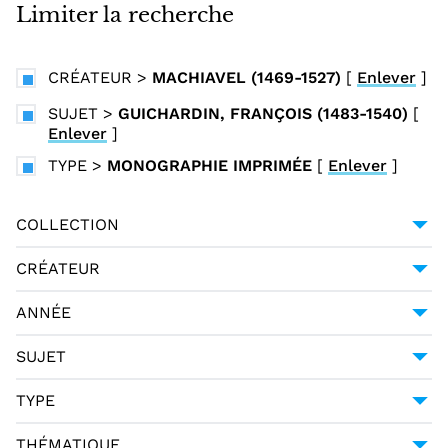
i
Limiter la recherche
n
c
CRÉATEUR
>
MACHIAVEL (1469-1527)
[
Enlever
]
i
p
SUJET
>
GUICHARDIN, FRANÇOIS (1483-1540)
[
Enlever
]
a
l
TYPE
>
MONOGRAPHIE IMPRIMÉE
[
Enlever
]
COLLECTION
COLLECTION ITALIENNE FONTE GAIA
2
CRÉATEUR
MACHIAVEL (1469-1527)
2
ANNÉE
1798
2
SUJET
FRANCE
2
TYPE
GUICHARDIN, FRANÇOIS (1483-1540)
2
DCTYPE:TEXT
2
THÉMATIQUE