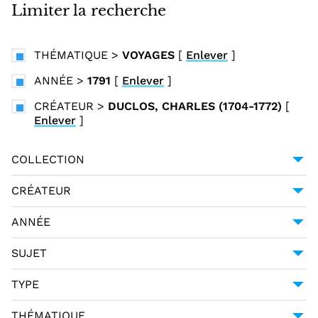
i
Limiter la recherche
n
c
THÉMATIQUE
>
VOYAGES
[
Enlever
]
i
p
ANNÉE
>
1791
[
Enlever
]
a
CRÉATEUR
>
DUCLOS, CHARLES (1704-1772)
[
l
Enlever
]
COLLECTION
COLLECTION ITALIENNE FONTE GAIA
1
CRÉATEUR
DUCLOS, CHARLES (1704-1772)
1
ANNÉE
1791
1
SUJET
ITALIE -- DESCRIPTIONS ET VOYAGES --
TYPE
OUVRAGES AVANT 1800
1
DCTYPE:TEXT
1
THÉMATIQUE