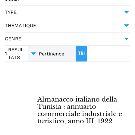
ITALIENS -- HISTOIRE -- TUNISIE -- 1915-1922
TYPE
1
DCTYPE:TEXT
1
TUNISIE -- GUIDES
1
THÉMATIQUE
MONOGRAPHIE IMPRIMÉE
1
HISTOIRE
1
GENRE
MIGRATIONS
1
GUIDES - MANUELS
1
RESUL
1
TRI
TATS
Almanacco italiano della
Tunisia : annuario
commerciale industriale e
turistico, anno III, 1922