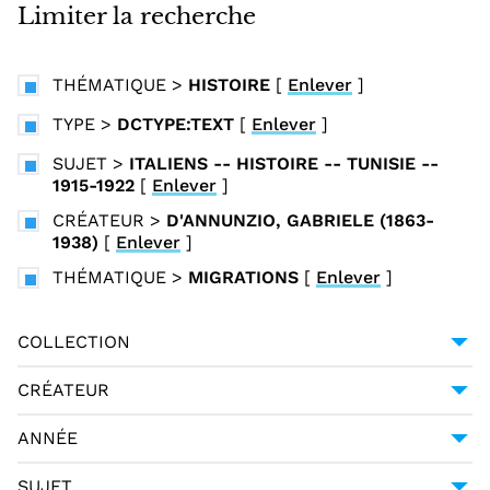
i
Limiter la recherche
n
c
THÉMATIQUE
>
HISTOIRE
[
Enlever
]
i
p
TYPE
>
DCTYPE:TEXT
[
Enlever
]
a
SUJET
>
ITALIENS -- HISTOIRE -- TUNISIE --
l
1915-1922
[
Enlever
]
CRÉATEUR
>
D'ANNUNZIO, GABRIELE (1863-
1938)
[
Enlever
]
THÉMATIQUE
>
MIGRATIONS
[
Enlever
]
COLLECTION
COLLECTION ITALIENNE FONTE GAIA
1
CRÉATEUR
D'ANNUNZIO, GABRIELE (1863-1938)
1
ANNÉE
1922
1
SUJET