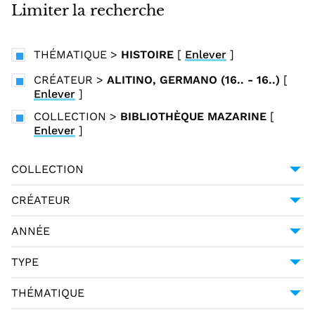
i
Limiter la recherche
n
c
THÉMATIQUE
>
HISTOIRE
[
Enlever
]
i
p
CRÉATEUR
>
ALITINO, GERMANO (16.. - 16..)
[
Enlever
]
a
l
COLLECTION
>
BIBLIOTHÈQUE MAZARINE
[
Enlever
]
COLLECTION
BIBLIOTHÈQUE MAZARINE
1
CRÉATEUR
ALITINO, GERMANO (16.. - 16..)
1
ANNÉE
1655-01-01
1
TYPE
LANGUAGE MATERIALS
1
THÉMATIQUE
TEXT
1