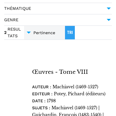
MACHIAVEL (1469-1527)
2
DCTYPE:TEXT
2
THÉMATIQUE
MODÈNE (ITALIE)
2
MONOGRAPHIE IMPRIMÉE
2
SCIENCE POLITIQUE
2
GENRE
ROME (ITALIE)
2
ESSAI
2
RESUL
GUICHARDIN, FRANÇOIS (1483-1540)
1
2
TRI
TATS
TRADUCTIONS
2
LITTÉRATURE ITALIENNE – OUVRAGES AVANT
1800
1
LOMBARDIE (ITALIE)
1
MANTOUE (ITALIE)
1
Œuvres - Tome VIII
SIENNE (ITALIE)
1
Machiavel (1469-1527)
AUTEUR :
Potey, Pichard (éditeurs)
EDITEUR :
1798
DATE :
Machiavel (1469-1527) |
SUJETS :
Guichardin, François (1483-1540) |