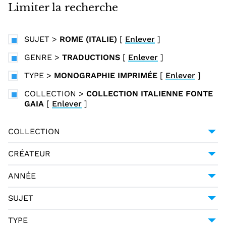
i
Limiter la recherche
n
c
SUJET
>
ROME (ITALIE)
[
Enlever
]
i
p
GENRE
>
TRADUCTIONS
[
Enlever
]
a
TYPE
>
MONOGRAPHIE IMPRIMÉE
[
Enlever
]
l
COLLECTION
>
COLLECTION ITALIENNE FONTE
GAIA
[
Enlever
]
COLLECTION
COLLECTION ITALIENNE FONTE GAIA
2
CRÉATEUR
MACHIAVEL (1469-1527)
2
ANNÉE
1798
2
SUJET
FRANCE
2
TYPE