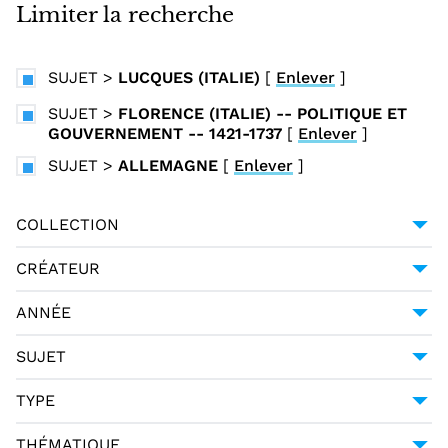
i
Limiter la recherche
n
c
SUJET
>
LUCQUES (ITALIE)
[
Enlever
]
i
p
SUJET
>
FLORENCE (ITALIE) -- POLITIQUE ET
GOUVERNEMENT -- 1421-1737
[
Enlever
]
a
l
SUJET
>
ALLEMAGNE
[
Enlever
]
COLLECTION
COLLECTION ITALIENNE FONTE GAIA
2
CRÉATEUR
MACHIAVEL (1469-1527)
2
ANNÉE
1798
2
SUJET
ALLEMAGNE
2
TYPE
FLORENCE (ITALIE)
2
DCTYPE:TEXT
2
THÉMATIQUE