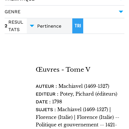
FLORENCE (ITALIE) -- POLITIQUE ET
MONOGRAPHIE IMPRIMÉE
2
SCIENCE POLITIQUE
2
GOUVERNEMENT -- 1421-1737
2
GENRE
FRANCE
PHILOSOPHIE
2
1
TRADUCTIONS
2
RESUL
2
TRI
LUCQUES (ITALIE)
2
TATS
ESSAI
1
MACHIAVEL (1469-1527)
2
CASTRACANI DEGLI ANTELMINELLI,
CASTRUCCIO (1281-1328 ; DUC DE LUCQUES)
1
Œuvres - Tome V
GUICHARDIN, FRANÇOIS (1483-1540)
1
RAPHAËL GIROLAMI
1
Machiavel (1469-1527)
AUTEUR :
VALDICHIANA (ITALIE)
1
Potey, Pichard (éditeurs)
EDITEUR :
1798
DATE :
Machiavel (1469-1527) |
SUJETS :
Florence (Italie) | Florence (Italie) --
Politique et gouvernement -- 1421-