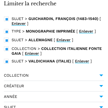
i
Limiter la recherche
n
c
SUJET
>
GUICHARDIN, FRANÇOIS (1483-1540)
[
i
Enlever
]
p
TYPE
>
MONOGRAPHIE IMPRIMÉE
[
Enlever
]
a
l
SUJET
>
ALLEMAGNE
[
Enlever
]
COLLECTION
>
COLLECTION ITALIENNE FONTE
GAIA
[
Enlever
]
SUJET
>
VALDICHIANA (ITALIE)
[
Enlever
]
COLLECTION
COLLECTION ITALIENNE FONTE GAIA
1
CRÉATEUR
MACHIAVEL (1469-1527)
1
ANNÉE
1798
1
SUJET