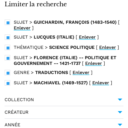
i
Limiter la recherche
n
c
SUJET
>
GUICHARDIN, FRANÇOIS (1483-1540)
[
i
Enlever
]
p
SUJET
>
LUCQUES (ITALIE)
[
Enlever
]
a
l
THÉMATIQUE
>
SCIENCE POLITIQUE
[
Enlever
]
SUJET
>
FLORENCE (ITALIE) -- POLITIQUE ET
GOUVERNEMENT -- 1421-1737
[
Enlever
]
GENRE
>
TRADUCTIONS
[
Enlever
]
SUJET
>
MACHIAVEL (1469-1527)
[
Enlever
]
COLLECTION
COLLECTION ITALIENNE FONTE GAIA
1
CRÉATEUR
MACHIAVEL (1469-1527)
1
ANNÉE