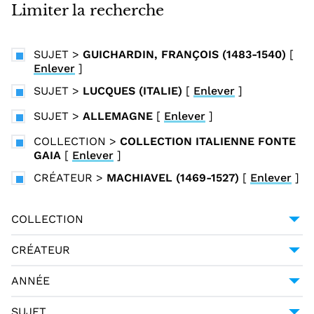
i
Limiter la recherche
n
c
SUJET
>
GUICHARDIN, FRANÇOIS (1483-1540)
[
i
Enlever
]
p
SUJET
>
LUCQUES (ITALIE)
[
Enlever
]
a
l
SUJET
>
ALLEMAGNE
[
Enlever
]
COLLECTION
>
COLLECTION ITALIENNE FONTE
GAIA
[
Enlever
]
CRÉATEUR
>
MACHIAVEL (1469-1527)
[
Enlever
]
COLLECTION
COLLECTION ITALIENNE FONTE GAIA
1
CRÉATEUR
MACHIAVEL (1469-1527)
1
ANNÉE
1798
1
SUJET