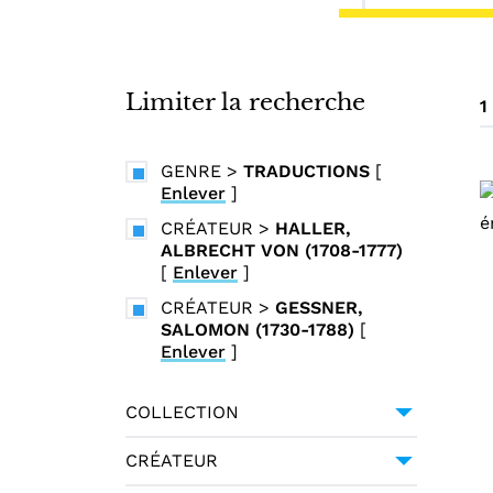
i
n
c
i
Limiter la recherche
1
p
a
GENRE
>
TRADUCTIONS
[
l
Enlever
]
CRÉATEUR
>
HALLER,
ALBRECHT VON (1708-1777)
[
Enlever
]
CRÉATEUR
>
GESSNER,
SALOMON (1730-1788)
[
Enlever
]
COLLECTION
UNIVERSITÉ GRENOBLE
CRÉATEUR
ALPES
1