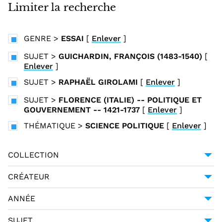
i
Limiter la recherche
n
c
GENRE
>
ESSAI
[
Enlever
]
i
p
SUJET
>
GUICHARDIN, FRANÇOIS (1483-1540)
[
Enlever
]
a
l
SUJET
>
RAPHAËL GIROLAMI
[
Enlever
]
SUJET
>
FLORENCE (ITALIE) -- POLITIQUE ET
GOUVERNEMENT -- 1421-1737
[
Enlever
]
THÉMATIQUE
>
SCIENCE POLITIQUE
[
Enlever
]
COLLECTION
COLLECTION ITALIENNE FONTE GAIA
1
CRÉATEUR
MACHIAVEL (1469-1527)
1
ANNÉE
1798
1
SUJET