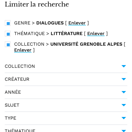
i
Limiter la recherche
n
c
GENRE
>
DIALOGUES
[
Enlever
]
i
p
THÉMATIQUE
>
LITTÉRATURE
[
Enlever
]
a
COLLECTION
>
UNIVERSITÉ GRENOBLE ALPES
[
l
Enlever
]
COLLECTION
UNIVERSITÉ GRENOBLE ALPES
2
CRÉATEUR
ANONYME
1
ANNÉE
CASTIGLIONE, BALDASSARE (1478-1529)
1
1585
1
SUJET
[1500/1549]
1
COUR ET COURTISANS| LITTÉRATURE ITALIENNE
TYPE
-- 16E SIÈCLE
1
MANUSCRIT
1
DIALOGUES (GENRE LITTÉRAIRE) ITALIENS --
THÉMATIQUE