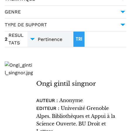
16E SIÈCLE
1
MONOGRAPHIE IMPRIMÉE
1
LITTÉRATURE
2
GENRE
DIALOGUES
2
TYPE DE SUPPORT
MANUSCRITS
1
RESUL
2
TRI
TATS
Ongi gintil singnor
Anonyme
AUTEUR :
Université Grenoble
EDITEUR :
Alpes. Bibliothèques et Appui à la
Science Ouverte. BU Droit et