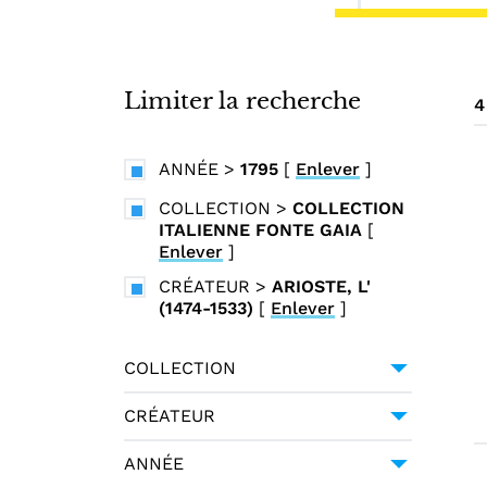
i
n
c
i
Limiter la recherche
4
p
a
ANNÉE
>
1795
[
Enlever
]
l
COLLECTION
>
COLLECTION
ITALIENNE FONTE GAIA
[
Enlever
]
CRÉATEUR
>
ARIOSTE, L'
(1474-1533)
[
Enlever
]
COLLECTION
COLLECTION ITALIENNE
CRÉATEUR
FONTE GAIA
4
ARIOSTE, L' (1474-1533)
4
ANNÉE