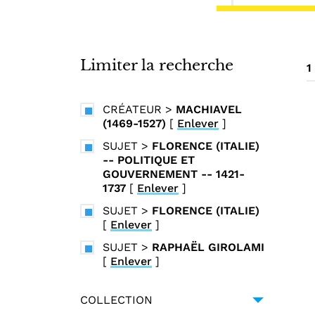
i
n
c
i
Limiter la recherche
1
p
a
CRÉATEUR
>
MACHIAVEL
l
(1469-1527)
[
Enlever
]
SUJET
>
FLORENCE (ITALIE)
-- POLITIQUE ET
GOUVERNEMENT -- 1421-
1737
[
Enlever
]
SUJET
>
FLORENCE (ITALIE)
[
Enlever
]
SUJET
>
RAPHAËL GIROLAMI
[
Enlever
]
COLLECTION