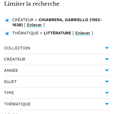
i
Limiter la recherche
n
c
CRÉATEUR
>
CHIABRERA, GABRIELLO (1552-
i
1638)
[
Enlever
]
p
THÉMATIQUE
>
LITTÉRATURE
[
Enlever
]
a
l
COLLECTION
COLLECTION ITALIENNE FONTE GAIA
2
CRÉATEUR
CHIABRERA, GABRIELLO (1552-1638)
2
ANNÉE
1807
2
SUJET
POÉSIE ITALIENNE
1
TYPE
POÉSIE ITALIENNE
1
DCTYPE:TEXT
2
THÉMATIQUE
MONOGRAPHIE IMPRIMÉE
2
LITTÉRATURE
2