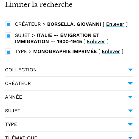
i
Limiter la recherche
n
c
CRÉATEUR
>
BORSELLA, GIOVANNI
[
Enlever
]
i
p
SUJET
>
ITALIE -- ÉMIGRATION ET
IMMIGRATION -- 1900-1945
[
Enlever
]
a
l
TYPE
>
MONOGRAPHIE IMPRIMÉE
[
Enlever
]
COLLECTION
COLLECTION ITALIENNE FONTE GAIA
1
CRÉATEUR
BORSELLA, GIOVANNI
1
ANNÉE
1925
1
SUJET
ITALIE -- ÉMIGRATION ET IMMIGRATION --
TYPE
1900-1945
1
DCTYPE:TEXT
1
ITALIENS -- VIE PRATIQUE -- GUIDES --
THÉMATIQUE