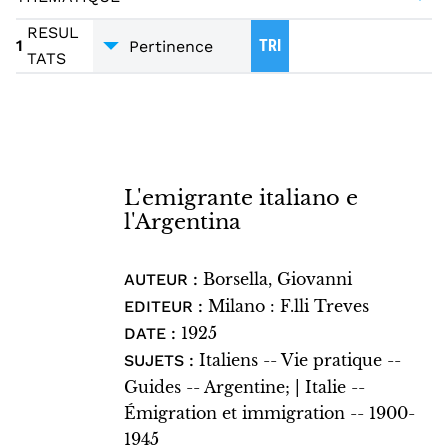
ARGENTINE;
1
MONOGRAPHIE IMPRIMÉE
1
HISTOIRE
1
RESUL
1
TRI
TATS
MIGRATIONS
1
L'emigrante italiano e
l'Argentina
Borsella, Giovanni
AUTEUR :
Milano : F.lli Treves
EDITEUR :
1925
DATE :
Italiens -- Vie pratique --
SUJETS :
Guides -- Argentine; | Italie --
Émigration et immigration -- 1900-
1945